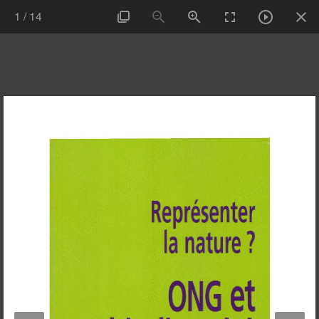
1
/
14