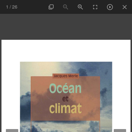
1
/
26