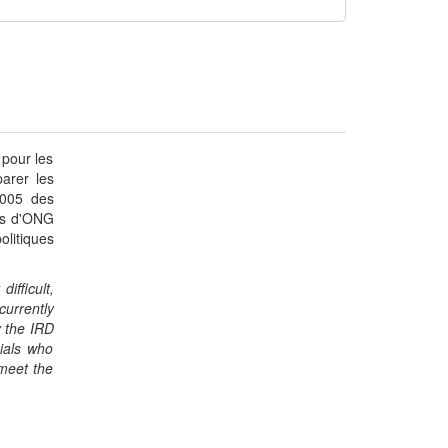
 pour les
parer les
2005 des
les d'ONG
olitiques
ifficult,
currently
y the IRD
ials who
 meet the