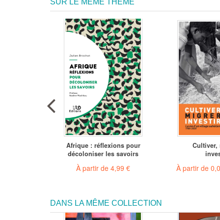
SUR LE MÊME THÈME
 mort. Vive
Afrique : réflexions pour
Cultiver,
res !
décoloniser les savoirs
inves
 €
(gratuit)
À partir de
4,99 €
À partir de
0,
DANS LA MÊME COLLECTION