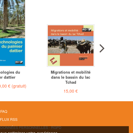
nologies du
Migrations et mobilité
H
r dattier
dans le bassin du lac
a
Tchad
0,00 €
(gratuit)
À partir 
15,00 €
FAQ
FLUX RSS
DONNÉES PERSONNELLES - RGPD