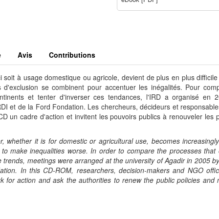
e
Avis
Contributions
soit à usage domestique ou agricole, devient de plus en plus difficile
es d'exclusion se combinent pour accentuer les inégalités. Pour com
ntinents et tenter d'inverser ces tendances, l'IRD a organisé en 
 CRDI et de la Ford Fondation. Les chercheurs, décideurs et responsab
 un cadre d'action et invitent les pouvoirs publics à renouveler les p
 whether it is for domestic or agricultural use, becomes increasingly d
d to make inequalities worse. In order to compare the processes that 
ese trends, meetings were arranged at the university of Agadir in 2005 b
ation. In this CD-ROM, researchers, decision-makers and NGO offic
 for action and ask the authorities to renew the public policies and