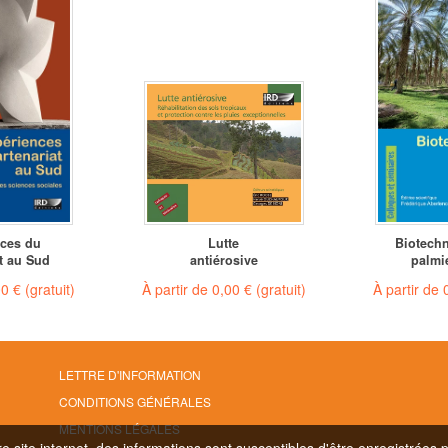
ces du
Lutte
Biotech
t au Sud
antiérosive
palmie
00 €
(gratuit)
À partir de
0,00 €
(gratuit)
À partir de
LETTRE D'INFORMATION
CONDITIONS GÉNÉRALES
MENTIONS LÉGALES