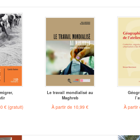
 migrer,
Le travail mondialisé au
Géogr
tir
Maghreb
l’a
00 €
(gratuit)
À partir de
10,99 €
À partir