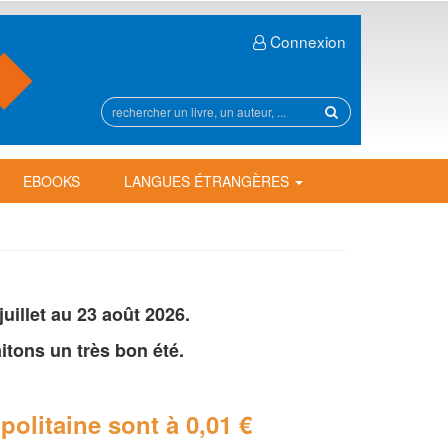
Connexion
Rechercher
sur
le
site
EBOOKS
LANGUES ÉTRANGÈRES
illet au 23 août 2026.
tons un très bon été.
politaine
sont à 0,01 €