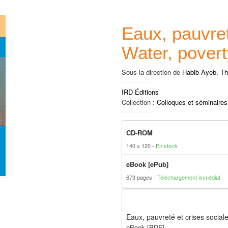
Eaux, pauvret
Water, povert
Sous la direction de
Habib Ayeb
,
Th
IRD Éditions
Collection :
Colloques et séminaires
CD-ROM
140 x 120
En stock
eBook [ePub]
673 pages
Téléchargement immédiat
Eaux, pauvreté et crises sociale
eBook [PDF]