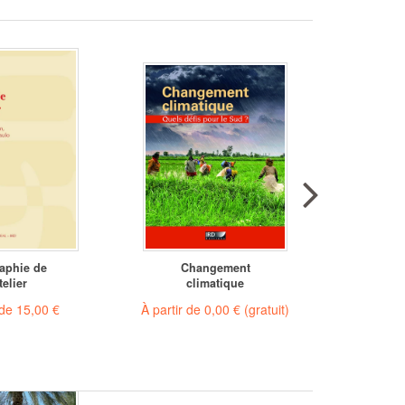
aphie de
Changement
Enfrentan
telier
climatique
cr
 de
15,00 €
À partir de
0,00 €
(gratuit)
À partir 