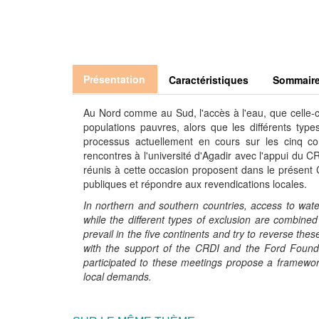
Présentation
Caractéristiques
Sommair
Au Nord comme au Sud, l'accès à l'eau, que celle-ci 
populations pauvres, alors que les différents typ
processus actuellement en cours sur les cinq co
rencontres à l'université d'Agadir avec l'appui du
réunis à cette occasion proposent dans le présent CD
publiques et répondre aux revendications locales.
In northern and southern countries, access to water,
while the different types of exclusion are combine
prevail in the five continents and try to reverse th
with the support of the CRDI and the Ford Found
participated to these meetings propose a framework
local demands.